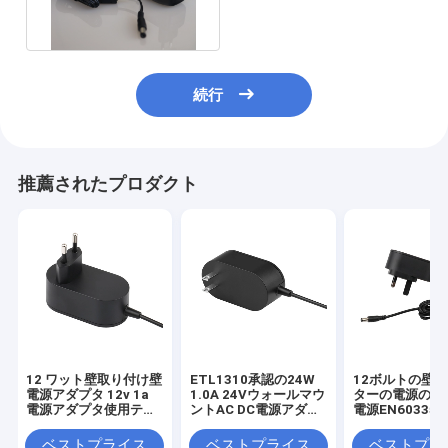
続行
推薦されたプロダクト
12 ワット壁取り付け壁
ETL1310承認の24W
12ボルトの壁
電源アダプタ 12v 1a
1.0A 24Vウォールマウ
ターの電源の普
電源アダプタ使用テレ
ントAC DC電源アダプ
電源EN60335
ビボックス
タ
な黒
ベストプライス
ベストプライス
ベストプラ