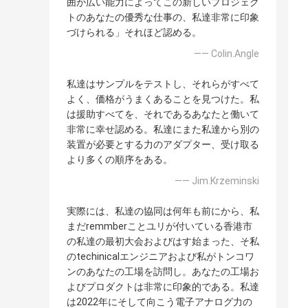
囲が広い能力によってこの新しいプロジェク
トのあなたの優秀な仕事の、私達非常に印象
づけられる」それほど認める。
—— Colin.Angle
私達はサンプルをテストし、それらがすべて
よく、価格がうまくあることを見つけた。私
は援助すべてを、それであるあなたと働いて
非常に幸せ認める。私達にまた私達から別の
装置が必要とする力のアダプター、受け取る
より多くの順序をある。
—— Jim.Krzeminski
実際には、私達の協同は何年も前にから、私
まだremmberことユリが付いている香港市
の私達の最初大会およびはす始まった、そ私
のtechinicalエンジニアおよび私がトンコワ
ンのあなたの工場を訪問し。あなたの工場お
よびプロダクトは非常に印象的である。私達
は2022年にそして向こう電子アナログ力の