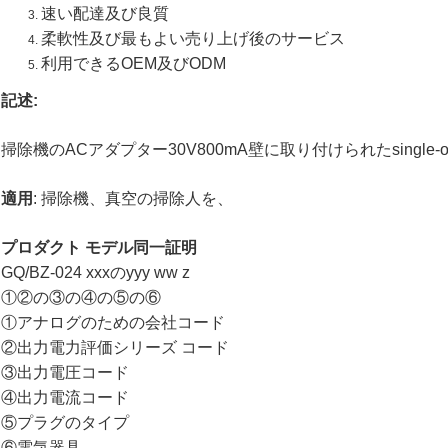
速い配達及び良質
柔軟性及び最もよい売り上げ後のサービス
利用できるOEM及びODM
記述:
掃除機のACアダプター30V800mA壁に取り付けられたsingle
適用
: 掃除機、真空の掃除人を、
プロダクト モデル同一証明
GQ/BZ-024 xxxのyyy ww z
①②の③の④の⑤の⑥
①アナログのための会社コード
②出力電力評価シリーズ コード
③出力電圧コード
④出力電流コード
⑤プラグのタイプ
⑥電気器具