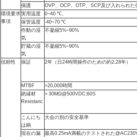
保護
OVP、OCP、OTP、SCP及び入れられた
環境要求
実用温度
0~40 ℃、
事項
保管温度
-40~70 ℃
作動の湿
不凝縮5%~90%
気
貯蔵の湿
不凝縮5%~90%
気
信頼性
保証
2年（日24時間操作のための約2.28年）
MTBF
>20,000時間
絶縁材
> 30MΩ@500VDC;60S
Resistanc
こんにち
大会の別の安全基準
は鍋
現在の漏
最高0.25mA満載のテストされた@AC230V