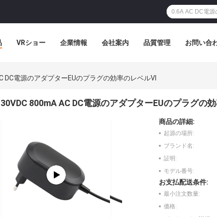
品
VRショー
企業情報
会社案内
品質管理
お問い合
mA AC DC電源のアダプターEUのプラグの効率のレベルVI
30VDC 800mA AC DC電源のアダプターEUのプラグの
商品の詳細:
起源の場所:
ブランド名:
証明:
モデル番号:
お支払配送条件:
最小注文数量:
価格: