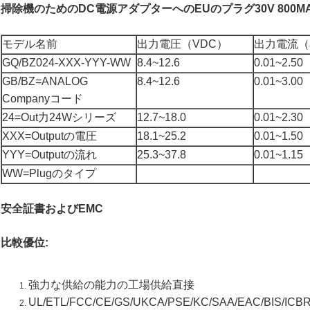
掃除機のためのDC電源アダプターへのEUのプラグ30V 800MA
モデル名前
出力電圧（VDC）
出力電流（
GQ/BZ024-XXX-YYY-WW
8.4~12.6
0.01~2.50
GB/BZ=ANALOG
8.4~12.6
0.01~3.00
Companyコード
24=Out力24Wシリーズ
12.7~18.0
0.01~2.30
XXX=Outputの電圧
18.1~25.2
0.01~1.50
YYY=Outputの流れ
25.3~37.8
0.01~1.15
WW=Plugのタイプ
安全証書およびEMC
比較優位:
強力な供給の能力の工場供給直接
UL/ETL/FCC/CE/GS/UKCA/PSE/KC/SAA/EAC/