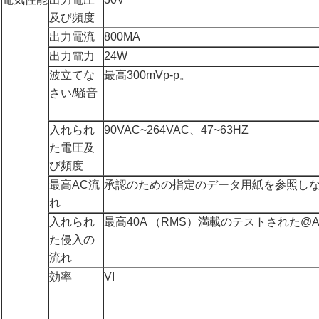
及び頻度
出力電流
800MA
出力電力
24W
波立てな
最高300mVp-p。
さい/騒音
入れられ
90VAC~264VAC、47~63HZ
た電圧及
び頻度
最高AC流
承認のための指定のデータ用紙を参照し
れ
入れられ
最高40A （RMS）満載のテストされた@AC2
た侵入の
流れ
効率
VI