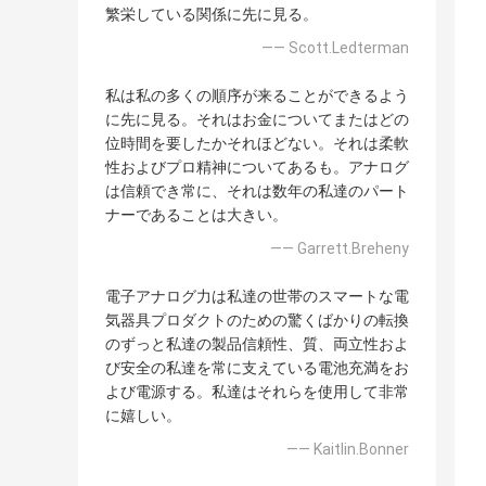
繁栄している関係に先に見る。
—— Scott.Ledterman
私は私の多くの順序が来ることができるよう
に先に見る。それはお金についてまたはどの
位時間を要したかそれほどない。それは柔軟
性およびプロ精神についてあるも。アナログ
は信頼でき常に、それは数年の私達のパート
ナーであることは大きい。
—— Garrett.Breheny
電子アナログ力は私達の世帯のスマートな電
気器具プロダクトのための驚くばかりの転換
のずっと私達の製品信頼性、質、両立性およ
び安全の私達を常に支えている電池充満をお
よび電源する。私達はそれらを使用して非常
に嬉しい。
—— Kaitlin.Bonner