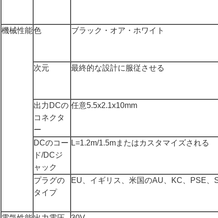
機械性能
色
ブラック・オア・ホワイト
次元
最終的な設計に服従させる
出力DCの
任意5.5x2.1x10mm
コネクタ
ー
DCのコー
L=1.2m/1.5mまたはカスタマイズされる
ド/DCジ
ャック
プラグの
EU、イギリス、米国のAU、KC、PSE、S
タイプ
電気性能
出力電圧
30V