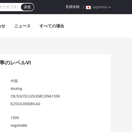
見積依頼
調査
|
Japanese
わせ
ニュース
すべての場合
効率のレベルVI
中国
Analog
CB/GS/CE/LVD/EMC/EN61558
BZ024-300080-AG
1000
negotiable