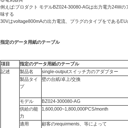
例えば:プロダクト モデルBZ024-30080-AGは出力電力24W
味する
30Vはvoltage800mAの出力電流、プラグのタイプをである
指定のデータ用紙のテーブル
項目
指定のデータ用紙のテーブル
記述
製品名
single-outputスイッチ力のアダプター
製品タイ
壁の台紙/卓上/交換
プ
モデル
BZ024-300080-AG
供給の能
1,600,000~1,800,000PCS/month
力
適用
顧客のrequirments、等によって